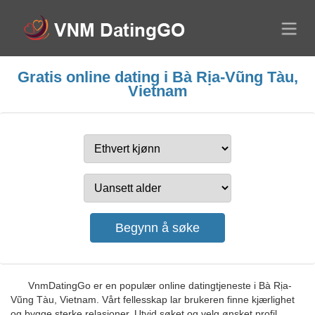
Gratis online dating i Bà Rịa-Vũng Tàu,
Vietnam
VnmDatingGo er en populær online datingtjeneste i Bà Rịa-
Vũng Tàu, Vietnam. Vårt fellesskap lar brukeren finne kjærlighet
og bygge sterke relasjoner. Utvid søket og velg ønsket profil.