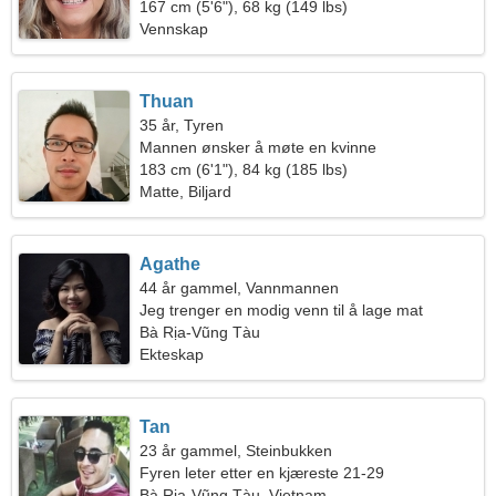
167 cm (5'6"), 68 kg (149 lbs)
Vennskap
Thuan
35 år, Tyren
Mannen ønsker å møte en kvinne
183 cm (6'1"), 84 kg (185 lbs)
Matte, Biljard
Agathe
44 år gammel, Vannmannen
Jeg trenger en modig venn til å lage mat
sammen
Bà Rịa-Vũng Tàu
Ekteskap
Tan
23 år gammel, Steinbukken
Fyren leter etter en kjæreste 21-29
Bà Rịa-Vũng Tàu, Vietnam