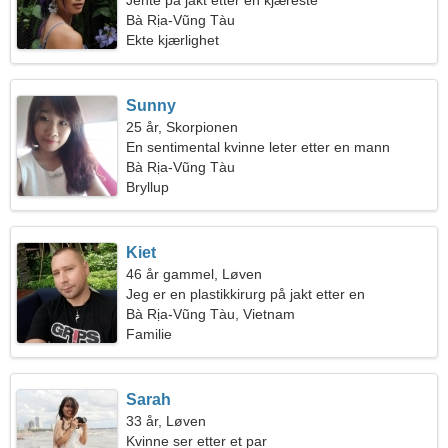
Jente på jakt etter en kjæreste
Bà Rịa-Vũng Tàu
Ekte kjærlighet
Sunny
25 år, Skorpionen
En sentimental kvinne leter etter en mann
Bà Rịa-Vũng Tàu
Bryllup
Kiet
46 år gammel, Løven
Jeg er en plastikkirurg på jakt etter en
sjarmerende kvinne
Bà Rịa-Vũng Tàu, Vietnam
Familie
Sarah
33 år, Løven
Kvinne ser etter et par