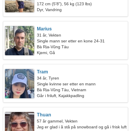
172 cm (5'8"), 56 kg (123 lbs)
Dyr, Vandring
Marius
31 år, Vekten
Single mann ser etter en kone 24-31
Bà Rịa-Vũng Tàu
Kjemi, Gå
Tram
34 år, Tyren
Single kvinne ser etter en mann
Bà Rịa-Vũng Tàu, Vietnam
Går i friluft, Kajakkpadling
Thuan
57 år gammel, Vekten
Jeg er glad i å stå på snowboard og gå i frisk luft