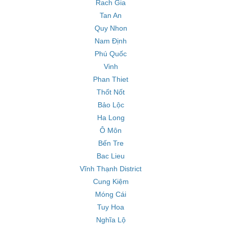
Rach Gia
Tan An
Quy Nhon
Nam Định
Phú Quốc
Vinh
Phan Thiet
Thốt Nốt
Bảo Lộc
Ha Long
Ô Môn
Bến Tre
Bac Lieu
Vĩnh Thạnh District
Cung Kiệm
Móng Cái
Tuy Hoa
Nghĩa Lộ