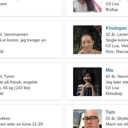
tnam
forhold
Cổ Loa
Bryllup
Khaingan
el, Vannmannen
32 år, Løve
 et kontor, jeg trenger en
Single kvinn
ne
Cổ Loa, Vie
old
Kino, Macr
Mia
l, Tyren
42 år, Van
te på fransk, engelsk
Jeg leter ett
, 65 kg (143 lbs)
Cổ Loa
ld
Ekteskap
Tam
bukken
55 år, Skytt
ser etter en kone 21-29
Mann ser et