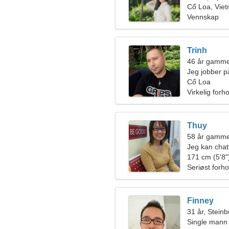
Cổ Loa, Vie
Vennskap
Trinh
46 år gamm
Jeg jobber på
munter kvin
Cổ Loa
Virkelig forh
Thuy
58 år gamme
Jeg kan chat
171 cm (5'8")
Seriøst forho
Finney
31 år, Stein
Single mann 