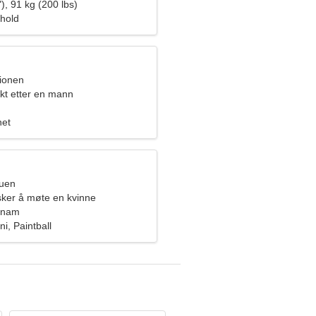
), 91 kg (200 lbs)
rhold
pionen
kt etter en mann
het
ruen
ker å møte en kvinne
tnam
i, Paintball