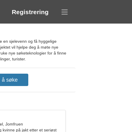
Registrering
e en sjelevenn og få hyggelige
jektet vil hjelpe deg å møte nye
ruke nye søketeknologier for å finne
nger, turister.
l, Jomfruen
g kvinne på jakt etter et seriøst