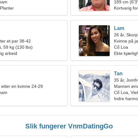
tnam
189 cm (6'3"
Planter
Kortvarig fo
Lam
26 år, Skor
ter et par 38-42
Kvinne på ja
, 59 kg (130 lbs)
Cổ Loa
llig arbeid
Ekte kjærlig
Tan
35 år, Jomf
 etter en kvinne 24-29
Mannen øns
tnam
Cổ Loa, Vie
Indre harmon
Slik fungerer VnmDatingGo