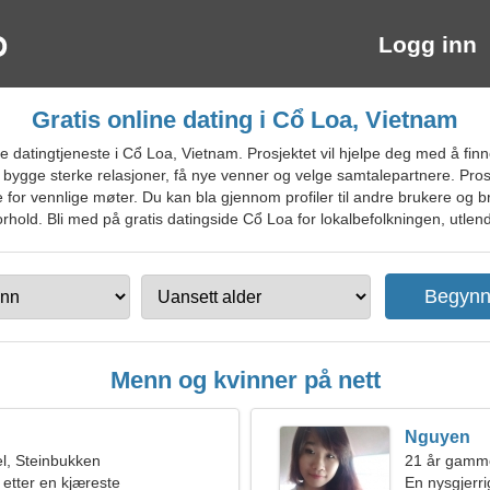
Logg inn
Gratis online dating i Cổ Loa, Vietnam
datingtjeneste i Cổ Loa, Vietnam. Prosjektet vil hjelpe deg med å finn
 bygge sterke relasjoner, få nye venner og velge samtalepartnere. Pros
 for vennlige møter. Du kan bla gjennom profiler til andre brukere og b
orhold. Bli med på gratis datingside Cổ Loa for lokalbefolkningen, utlendi
Menn og kvinner på nett
Nguyen
l, Steinbukken
21 år gamme
 etter en kjæreste
En nysgjerri