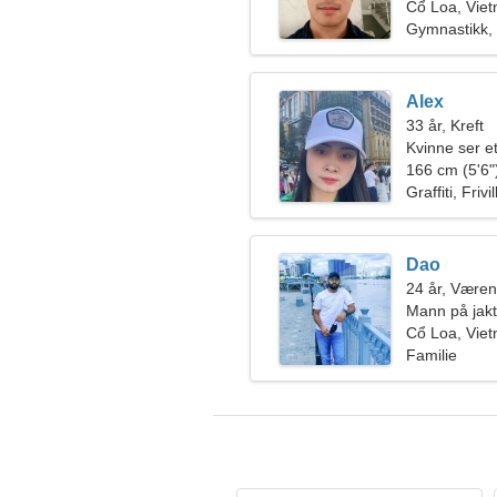
Cổ Loa, Vie
Gymnastikk, 
Alex
33 år, Kreft
Kvinne ser et
166 cm (5'6")
Graffiti, Frivi
Dao
24 år, Væren
Mann på jakt
Cổ Loa, Vie
Familie