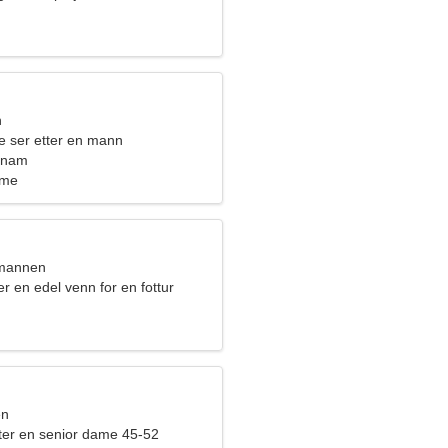
n
e ser etter en mann
tnam
ame
nmannen
er en edel venn for en fottur
en
ter en senior dame 45-52