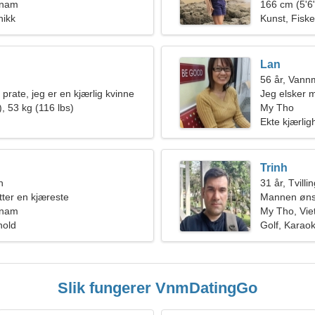
tnam
166 cm (5'6"
nikk
Kunst, Fiske
Lan
56 år, Van
prate, jeg er en kjærlig kvinne
Jeg elsker m
, 53 kg (116 lbs)
My Tho
Ekte kjærlig
Trinh
n
31 år, Tvilli
tter en kjæreste
Mannen øns
tnam
My Tho, Vi
hold
Golf, Karao
Slik fungerer VnmDatingGo