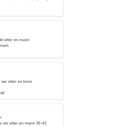
nne
kt etter en mann
etnam
 ser etter en kone
all
n
ne ser etter en mann 36-43