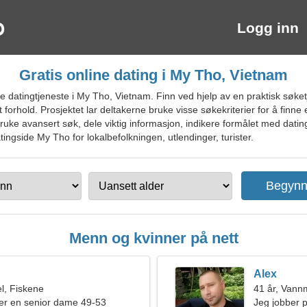
Logg inn
Gratis online dating i My Tho, Vietnam
datingtjeneste i My Tho, Vietnam. Finn ved hjelp av en praktisk søket
forhold. Prosjektet lar deltakerne bruke visse søkekriterier for å finne
bruke avansert søk, dele viktig informasjon, indikere formålet med dating
tingside My Tho for lokalbefolkningen, utlendinger, turister.
Menn og kvinner på nett
Alex
l, Fiskene
41 år, Van
er en senior dame 49-53
Jeg jobber p