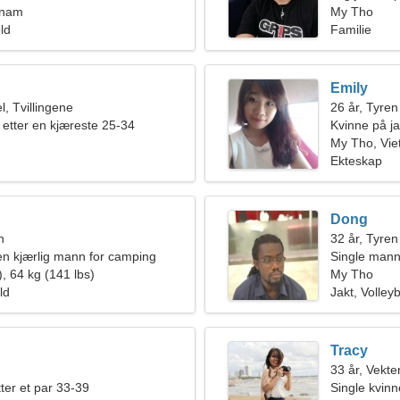
tnam
sensuell kvi
My Tho
old
Familie
Emily
, Tvillingene
26 år, Tyren
 etter en kjæreste 25-34
Kvinne på ja
My Tho, Vi
Ekteskap
Dong
n
32 år, Tyren
en kjærlig mann for camping
Single mann
, 64 kg (141 lbs)
My Tho
ld
Jakt, Volleyb
Tracy
33 år, Vekte
ter et par 33-39
Single kvin