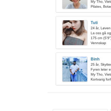
My Tho, Vie
Pilates, Bota
Tuti
24 år, Løven
La oss gå og 
175 cm (5'9")
Vennskap
Binh
25 år, Skytte
Fyren leter e
My Tho, Vie
Kortvarig for