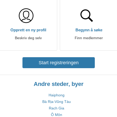
Opprett en ny profil
Begynn å søke
Beskriv deg selv
Finn medlemmer
Start registreringen
Andre steder, byer
Haiphong
Bà Rịa-Vũng Tàu
Rach Gia
Ô Môn