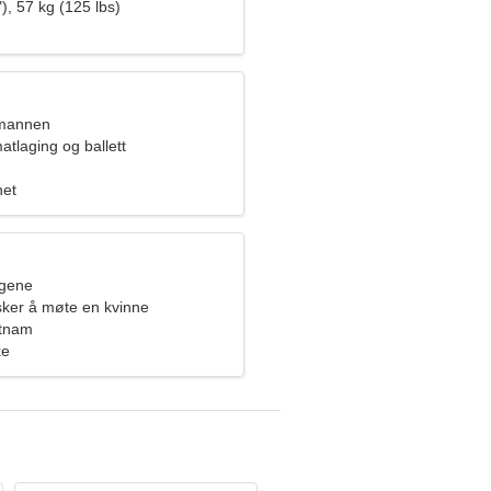
), 57 kg (125 lbs)
nmannen
atlaging og ballett
het
ngene
ker å møte en kvinne
etnam
ke