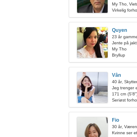
My Tho, Vie
Virkelig forh
Quyen
23 år gammel
Jente på jakt
My Tho
Bryllup
Vân
40 år, Skytte
Jeg trenger 
171 cm (5'8")
Seriøst forho
Fio
30 år, Væren
Kvinne ser et