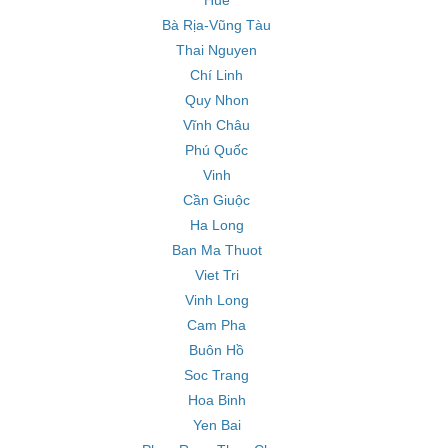
Huế
Bà Rịa-Vũng Tàu
Thai Nguyen
Chí Linh
Quy Nhon
Vĩnh Châu
Phú Quốc
Vinh
Cần Giuộc
Ha Long
Ban Ma Thuot
Viet Tri
Vinh Long
Cam Pha
Buôn Hồ
Soc Trang
Hoa Binh
Yen Bai