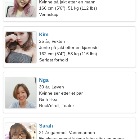
Kvinne på jakt etter en mann
166 cm (5'6"), 51 kg (112 lbs)
Vennskap
Kim
25 år, Vekten
Jente på jakt etter en kjæreste
162 cm (5'4"), 53 kg (116 lbs)
Seriøst forhold
Nga
30 år, Løven
Kvinne ser etter et par
Ninh Hòa
Rock'n'roll, Teater
Sarah
21 år gammel, Vannmannen
En ekstravagant kvinne leter etter en mann