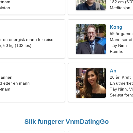
ietnam
182 cm (6'0"
inton
Meditasjon,
Kong
59 år gamme
er en energisk mann for reise
Mann ser et
, 60 kg (132 lbs)
Tây Ninh
Familie
An
mannen
26 år, Kreft
kt etter en mann
En utmerket 
ietnam
Tây Ninh, V
Seriøst forh
Slik fungerer VnmDatingGo