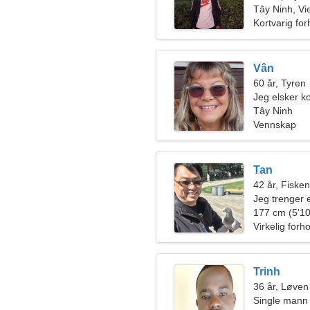
Tây Ninh, V
Kortvarig for
Vân
60 år, Tyren
Jeg elsker k
Tây Ninh
Vennskap
Tan
42 år, Fiske
Jeg trenger
177 cm (5'10
Virkelig forh
Trinh
36 år, Løven
Single mann 