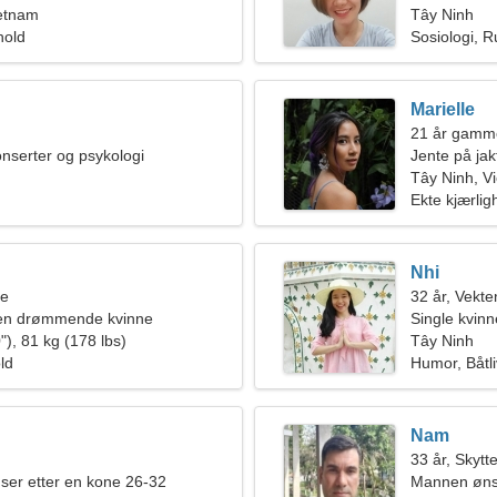
ietnam
Tây Ninh
hold
Sosiologi, R
Marielle
21 år gamme
onserter og psykologi
Jente på jak
Tây Ninh, V
Ekte kjærlig
Nhi
ne
32 år, Vekte
 en drømmende kvinne
Single kvinn
"), 81 kg (178 lbs)
Tây Ninh
old
Humor, Båtli
Nam
33 år, Skytt
ser etter en kone 26-32
Mannen ønsk