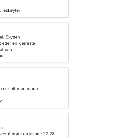
ulleskøyter
l, Skytten
t etter en kjæreste
ietnam
het
n
e ser etter en mann
v
en
er å møte en kvinne 22-28