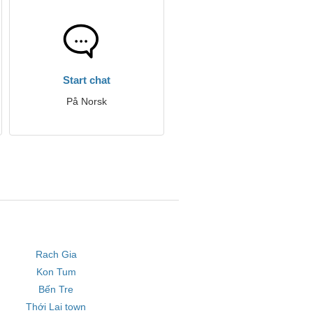
Start chat
På Norsk
Rach Gia
Kon Tum
Bến Tre
Thới Lai town