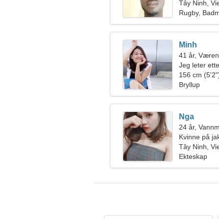
Tây Ninh, V
Rugby, Badm
Minh
41 år, Væren
Jeg leter ett
156 cm (5'2")
Bryllup
Nga
24 år, Vann
Kvinne på ja
Tây Ninh, V
Ekteskap