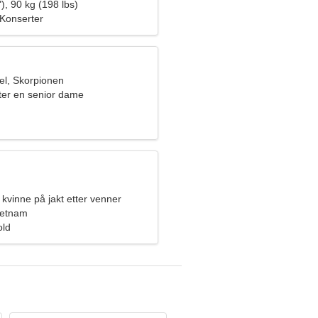
), 90 kg (198 lbs)
 Konserter
l, Skorpionen
ter en senior dame
kvinne på jakt etter venner
ietnam
old