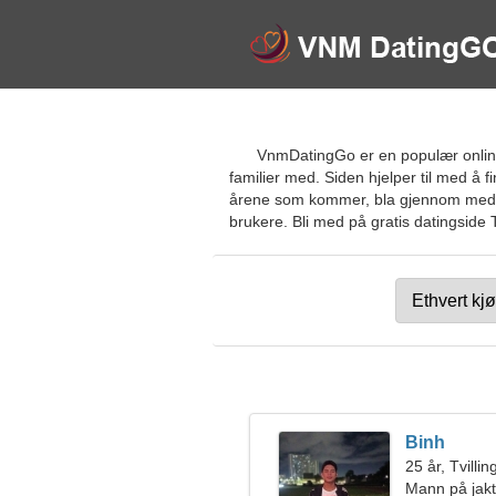
VnmDatingGo er en populær online
familier med. Siden hjelper til med å 
årene som kommer, bla gjennom medlems
brukere. Bli med på gratis datingside T
Binh
25 år, Tvilli
Mann på jakt